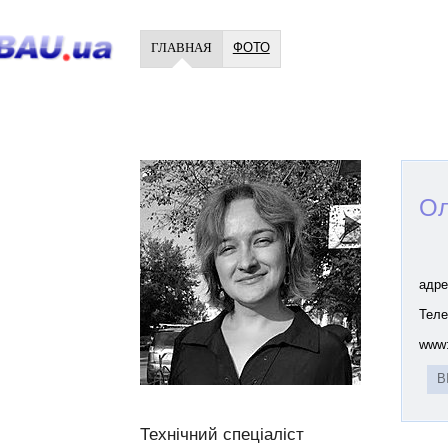
ГЛАВНАЯ
ФОТО
Ол
адре
Теле
www
В
Технічний спеціаліст